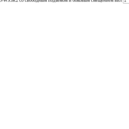
5-WS5K2 со свободным подъемом и боковым смещением вил