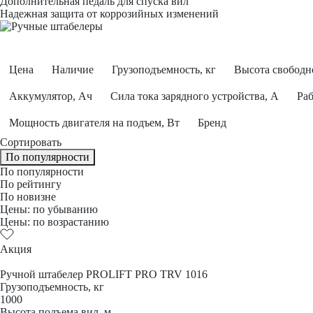
Дополнительная педаль для спуска вил
Надежная защита от коррозийных изменений
Цена
Наличие
Грузоподъемность, кг
Высота свободн
Аккумулятор, Ач
Сила тока зарядного устройства, А
Раб
Мощность двигателя на подъем, Вт
Бренд
Сортировать
По популярности
По популярности
По рейтингу
По новизне
Цены: по убыванию
Цены: по возрастанию
Акция
Ручной штабелер PROLIFT PRO TRV 1016
Грузоподъемность, кг
1000
Высота подъема вил, м