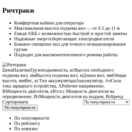
Ричтраки
Комфортная кабина для оператора
Максимальная высота подъема вил — от 6.5 до 11 м
Емкая АКБ с возможностью быстрой и простой замены
Надежные энергосберегающие электродвигатели
Боковое смещение вил для точного позиционирования
грузов
Подходят для высокоинтенсивного режима работы
Цена
Наличие
Грузоподъемность, кг
Высота свободного
подъема вил, мм
Высота подъема вил, м
Длина вил, мм
Общая
высота, мм
Вес, кг
Тип аккумулятора
Аккумулятор, Ач
Сила
тока зарядного устройства, А
Рабочее напряжение,
В
Мощность двигателя, кВт/л.с.
Мощность двигателя на
передвижение, Вт
Мощность двигателя на подъем, Вт
Бренд
Сортировать
По популярности
По популярности
По рейтингу
По новизне