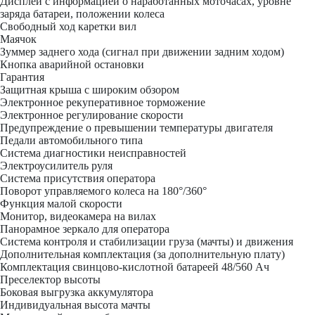
Дисплей с информацией о наработанных моточасах, уровне
заряда батареи, положении колеса
Свободный ход каретки вил
Маячок
Зуммер заднего хода (сигнал при движении задним ходом)
Кнопка аварийной остановки
Гарантия
Защитная крыша с широким обзором
Электронное рекуперативное торможение
Электронное регулирование скорости
Предупреждение о превышении температуры двигателя
Педали автомобильного типа
Система диагностики неисправностей
Электроусилитель руля
Система присутствия оператора
Поворот управляемого колеса на 180°/360°
Функция малой скорости
Монитор, видеокамера на вилах
Панорамное зеркало для оператора
Система контроля и стабилизации груза (мачты) и движения
Дополнительная комплектация
(за дополнительную плату)
Комплектация свинцово-кислотной батареей 48/560 Ач
Преселектор высоты
Боковая выгрузка аккумулятора
Индивидуальная высота мачты