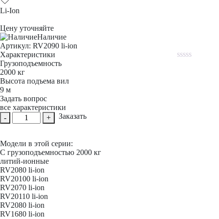
Li-Ion
Цену уточняйте
Наличие
Aртикул: RV2090 li-ion
Характеристики
Грузоподъемность
Rated
2000 кг
0
Высота подъема вил
out
of
9 м
5
Задать вопрос
все характеристики
Количество
Заказать
-
+
товара
Ричтрак
PROLIFT
Модели в этой серии:
PRO
С грузоподъемностью 2000 кг
RV
литий-ионные
2090
RV2080 li-ion
li-
RV20100 li-ion
ion
RV2070 li-ion
RV20110 li-ion
RV2080 li-ion
RV1680 li-ion