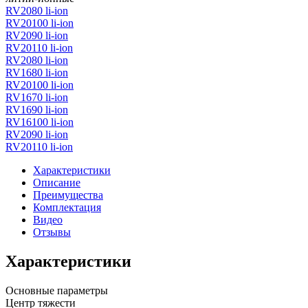
RV2080 li-ion
RV20100 li-ion
RV2090 li-ion
RV20110 li-ion
RV2080 li-ion
RV1680 li-ion
RV20100 li-ion
RV1670 li-ion
RV1690 li-ion
RV16100 li-ion
RV2090 li-ion
RV20110 li-ion
Характеристики
Описание
Преимущества
Комплектация
Видео
Отзывы
Характеристики
Основные параметры
Центр тяжести