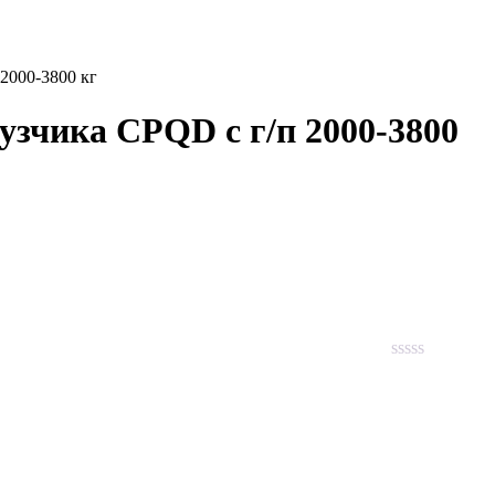
2000-3800 кг
узчика CPQD с г/п 2000-3800
Rated
0
out
of
5