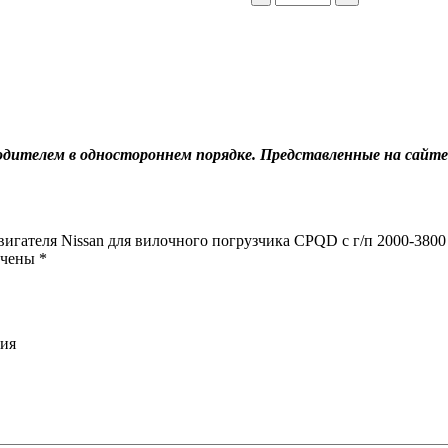
товара
Датчик
давления
масла
двигателя
Nissan
для
вилочного
дителем в одностороннем порядке. Представленные на сайте
погрузчика
CPQD
с
г/
п
вигателя Nissan для вилочного погрузчика CPQD с г/п 2000-3800
2000-
ечены
*
3800
кг
ния