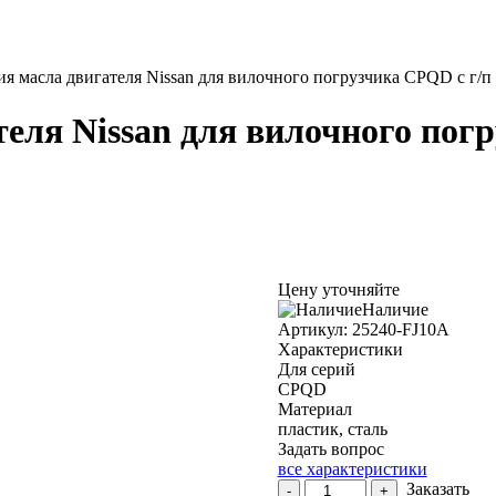
я масла двигателя Nissan для вилочного погрузчика CPQD с г/п 
еля Nissan для вилочного погр
Цену уточняйте
Наличие
Aртикул: 25240-FJ10A
Характеристики
Для серий
CPQD
Материал
пластик, сталь
Задать вопрос
все характеристики
Количество
Заказать
-
+