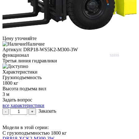
Цену уточняйте
Наличие
Aртикул: DRP18-WS5K2-M300-3W
функционал
Третья линия гидравлики
Rated
0
Характеристики
out
of
Грузоподъемность
5
1800 кг
Высота подъема вил
3 м
Задать вопрос
все характеристики
Количество
Заказать
-
+
товара
Вилочный
Модели в этой серии:
погрузчик
С грузоподъемностью 1800 кг
дизельный
DRP18-XCK2-M300-3W
YETT