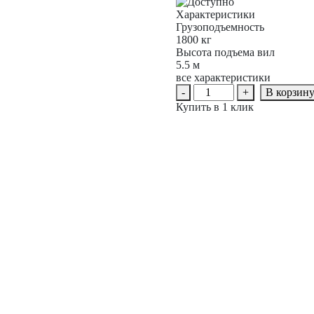
Характеристики
Грузоподъемность
1800 кг
Высота подъема вил
5.5 м
все характеристики
Количество
-
+
В корзин
товара
Купить в 1 клик
Вилочный
погрузчик
электрический
YETT
ERP18
li-
ion
ZSM550-
SS