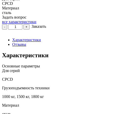
Rated
CPCD
0
Материал
out
of
сталь
5
Задать вопрос
все характеристики
Количество
Заказать
-
+
товара
Фильтр
топливный
Характеристики
топливного
Отзывы
бака
для
Характеристики
вилочного
погрузчика
Основные параметры
CPCD
Для серий
с
г/
CPCD
п
1000-
Грузоподъемность техники
1800
кг
1000 кг, 1500 кг, 1800 кг
Материал
сталь