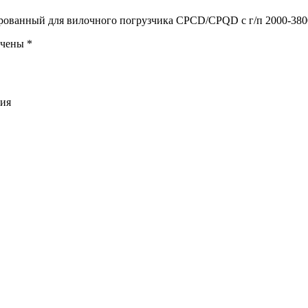
ированный для вилочного погрузчика CPCD/CPQD с г/п 2000-380
ечены
*
ния