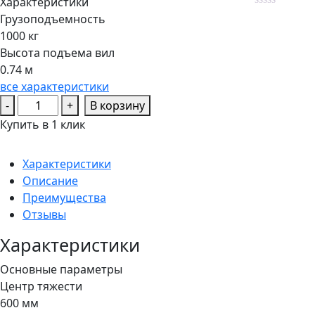
Характеристики
Rated
Грузоподъемность
0
1000 кг
out
of
Высота подъема вил
5
0.74 м
все характеристики
Количество
-
+
В корзину
товара
Купить в 1 клик
Подборщик
заказов
Характеристики
PROLIFT
Описание
PRO
Преимущества
LRH10
Отзывы
Характеристики
Основные параметры
Центр тяжести
600 мм