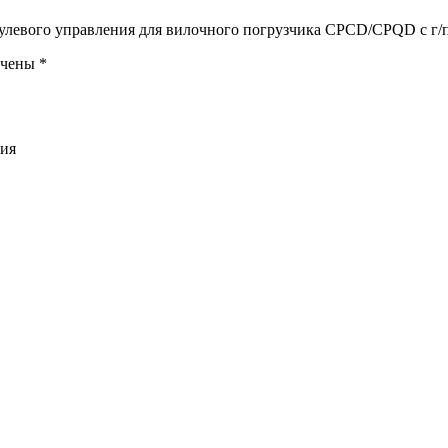
рулевого управления для вилочного погрузчика CPCD/CPQD с г/п
ечены
*
ния