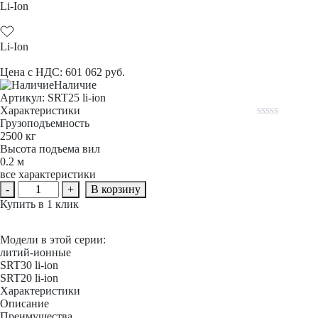
Li-Ion
Li-Ion
Цена с НДС:
601 062
руб.
Наличие
Aртикул: SRT25 li-ion
Характеристики
Грузоподъемность
Rated
2500 кг
0
Высота подъема вил
out
of
0.2 м
5
все характеристики
Количество
-
+
В корзину
товара
Купить в 1 клик
Самоходная
тележка
с
Модели в этой серии:
платформой
литий-ионные
PROLIFT
SRT30 li-ion
PRO
SRT20 li-ion
SRT25
Характеристики
li-
Описание
ion
Преимущества