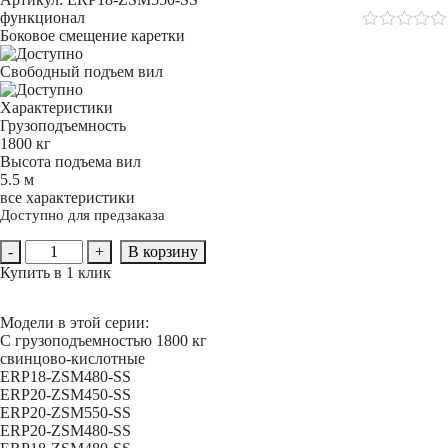
функционал
Боковое смещение каретки
Rated
0
Свободный подъем вил
out
of
5
Характеристики
Грузоподъемность
1800 кг
Высота подъема вил
5.5 м
все характеристики
Доступно для предзаказа
Количество
-
+
В корзину
товара
Купить в 1 клик
Вилочный
погрузчик
электрический
Модели в этой серии:
YETT
С грузоподъемностью 1800 кг
ERP18-
свинцово-кислотные
ZSM550-
ERP18-ZSM480-SS
SS
ERP20-ZSM450-SS
ERP20-ZSM550-SS
ERP20-ZSM480-SS