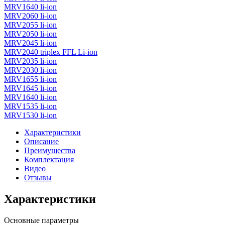
MRV1640 li-ion
MRV2060 li-ion
MRV2055 li-ion
MRV2050 li-ion
MRV2045 li-ion
MRV2040 triplex FFL Li-ion
MRV2035 li-ion
MRV2030 li-ion
MRV1655 li-ion
MRV1645 li-ion
MRV1640 li-ion
MRV1535 li-ion
MRV1530 li-ion
Характеристики
Описание
Преимущества
Комплектация
Видео
Отзывы
Характеристики
Основные параметры