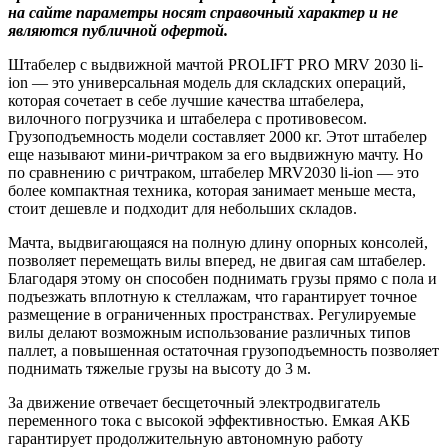
на сайте параметры носят справочный характер и не
являются публичной офертой.
Штабелер с выдвижной мачтой PROLIFT PRO MRV 2030 li-
ion — это универсальная модель для складских операций,
которая сочетает в себе лучшие качества штабелера,
вилочного погрузчика и штабелера с противовесом.
Грузоподъемность модели составляет 2000 кг. Этот штабелер
еще называют мини-ричтраком за его выдвижную мачту. Но
по сравнению с ричтраком, штабелер MRV2030 li-ion — это
более компактная техника, которая занимает меньше места,
стоит дешевле и подходит для небольших складов.
Мачта, выдвигающаяся на полную длину опорных консолей,
позволяет перемещать вилы вперед, не двигая сам штабелер.
Благодаря этому он способен поднимать грузы прямо с пола и
подъезжать вплотную к стеллажам, что гарантирует точное
размещение в ограниченных пространствах. Регулируемые
вилы делают возможным использование различных типов
паллет, а повышенная остаточная грузоподъемность позволяет
поднимать тяжелые грузы на высоту до 3 м.
За движение отвечает бесщеточный электродвигатель
переменного тока с высокой эффективностью. Емкая АКБ
гарантирует продолжительную автономную работу