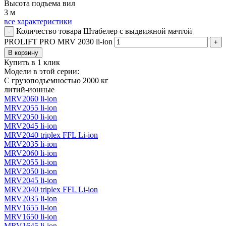
Высота подъема вил
3 м
все характеристики
Количество товара Штабелер с выдвижной мачтой
-
PROLIFT PRO MRV 2030 li-ion
+
В корзину
Купить в 1 клик
Модели в этой серии:
С грузоподъемностью 2000 кг
литий-ионные
MRV2060 li-ion
MRV2055 li-ion
MRV2050 li-ion
MRV2045 li-ion
MRV2040 triplex FFL Li-ion
MRV2035 li-ion
MRV2060 li-ion
MRV2055 li-ion
MRV2050 li-ion
MRV2045 li-ion
MRV2040 triplex FFL Li-ion
MRV2035 li-ion
MRV1655 li-ion
MRV1650 li-ion
MRV1645 li-ion